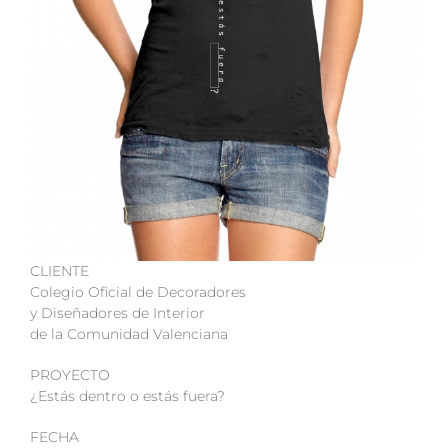
CLIENTE
Colegio Oficial de Decoradores
y Diseñadores de Interior
de la Comunidad Valenciana
PROYECTO
¿Estás dentro o estás fuera?
FECHA