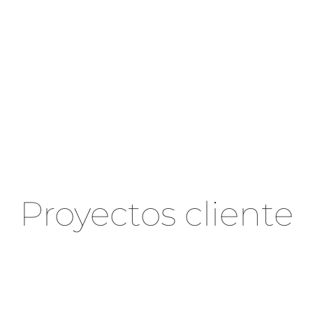
Proyectos cliente
CUADERNOS DE TRABAJO
ACTIVIDADES TURÍSTICAS INVAT·TUR
OPCIONS ’95
GENERALITAT VALENCIANA